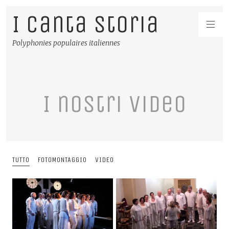
I Canta Storia
Polyphonies populaires italiennes
I nostri video
TUTTO
FOTOMONTAGGIO
VIDEO
Binario uno – Extrait du spectacle
Gloria – Extrait de la messe – Xhoris – Décembre 2015