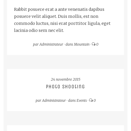
Rabbit posuere erat a ante venenatis dapibus
posuere velit aliquet. Duis mollis, est non
commodo luctus, nisi erat porttitor ligula, eget
lacinia odio sem nec elit.
par
Administrateur
·
dans
Mountain
·
0
LIRE LA SUITE
24 novembre 2015
Photo Shooting
par
Administrateur
·
dans
Events
·
0
LIRE LA SUITE