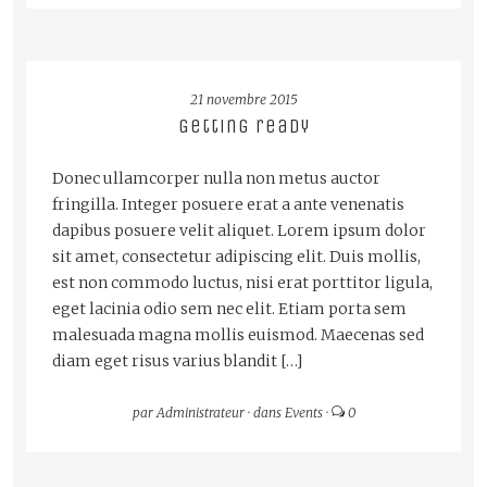
LIRE LA SUITE
21 novembre 2015
Getting ready
Donec ullamcorper nulla non metus auctor
fringilla. Integer posuere erat a ante venenatis
dapibus posuere velit aliquet. Lorem ipsum dolor
sit amet, consectetur adipiscing elit. Duis mollis,
est non commodo luctus, nisi erat porttitor ligula,
eget lacinia odio sem nec elit. Etiam porta sem
malesuada magna mollis euismod. Maecenas sed
diam eget risus varius blandit […]
par
Administrateur
·
dans
Events
·
0