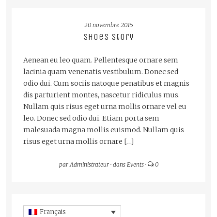
LIRE LA SUITE
20 novembre 2015
Shoes Story
Aenean eu leo quam. Pellentesque ornare sem
lacinia quam venenatis vestibulum. Donec sed
odio dui. Cum sociis natoque penatibus et magnis
dis parturient montes, nascetur ridiculus mus.
Nullam quis risus eget urna mollis ornare vel eu
leo. Donec sed odio dui. Etiam porta sem
malesuada magna mollis euismod. Nullam quis
risus eget urna mollis ornare […]
par
Administrateur
·
dans
Events
·
0
Français