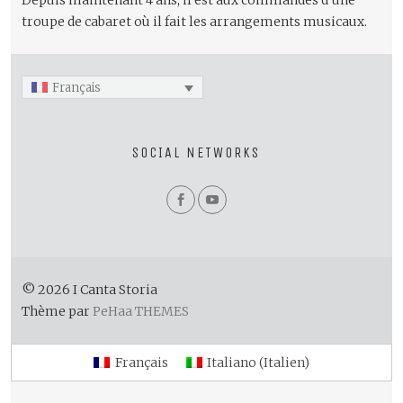
Depuis maintenant 4 ans, il est aux commandes d’une
troupe de cabaret où il fait les arrangements musicaux.
Français
SOCIAL NETWORKS
© 2026 I Canta Storia
Thème par
PeHaa THEMES
Français
Italiano
(
Italien
)