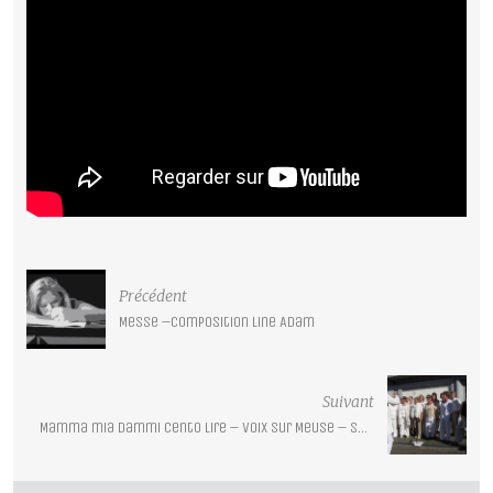
Précédent
Messe –Composition Line Adam
Suivant
Mamma mia dammi cento lire – Voix sur Meuse – Septembre 2012