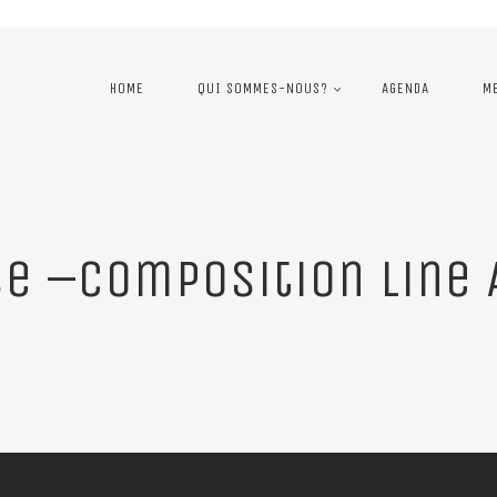
HOME
QUI SOMMES-NOUS?
AGENDA
M
e –Composition Line