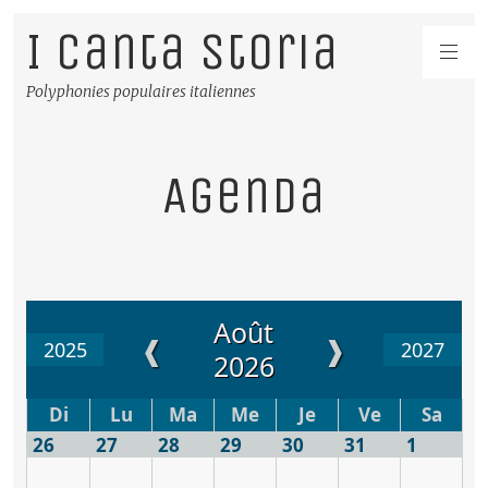
I Canta Storia
Polyphonies populaires italiennes
Agenda
Août
❰
❱
2025
2027
2026
Di
Lu
Ma
Me
Je
Ve
Sa
26
27
28
29
30
31
1