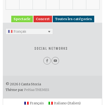
Spectacle
Concert
Toutes les catégories
Français
SOCIAL NETWORKS
© 2026 I Canta Storia
Thème par
PeHaa THEMES
Français
Italiano
(
Italien
)