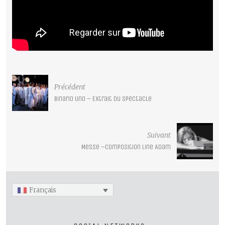
Précédent
Binario uno – Extrait du spectacle
Suivant
Messe –Composition Line Adam
Français