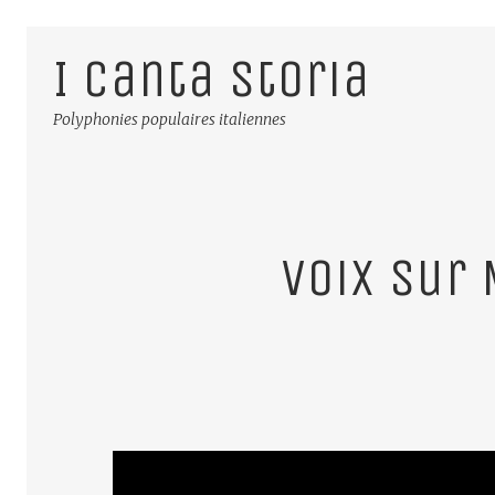
I Canta Storia
Polyphonies populaires italiennes
Voix sur 